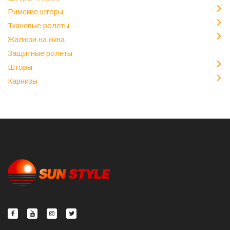
Римские шторы
Тканевые ролеты
Жалюзи на окна
Защитные ролеты
Шторы
Карнизы