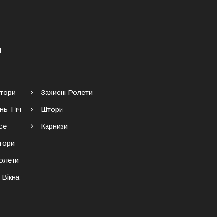
Я
тори
Захисні Ролети
нь-Ніч
Штори
се
Карнизи
тори
Ролети
 Вікна