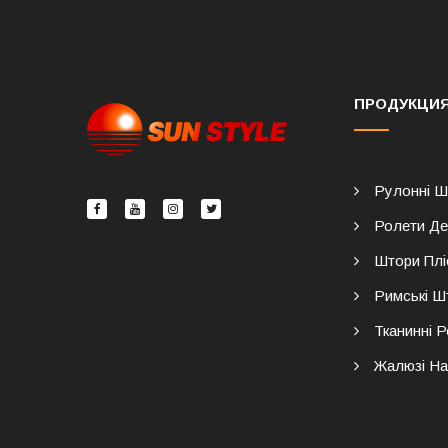
ПРОДУКЦИ
Рулонні Ш
Ролети Де
Штори Плі
Римські Ш
Тканинні 
Жалюзі На