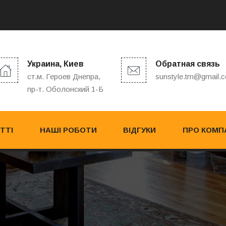
Украина, Киев
Обратная связь
ст.м. Героев Днепра,
sunstyle.tm@gmail.
пр-т. Оболонский 1-Б
ТТІ
НАШІ РОБОТИ
ВІДГУКИ
ПРО КОМП