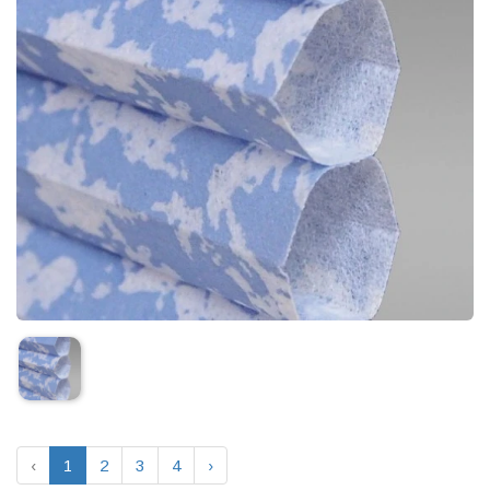
‹
1
2
3
4
›