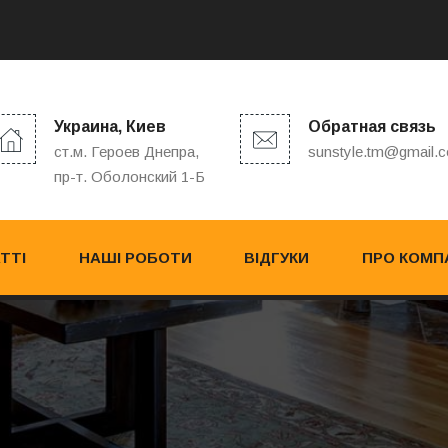
Украина, Киев
Обратная связь
ст.м. Героев Днепра,
sunstyle.tm@gmail.
пр-т. Оболонский 1-Б
ТТІ
НАШІ РОБОТИ
ВІДГУКИ
ПРО КОМП