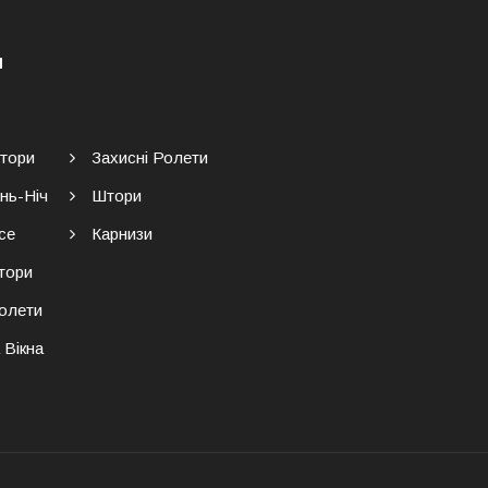
Я
тори
Захисні Ролети
нь-Ніч
Штори
се
Карнизи
тори
Ролети
 Вікна