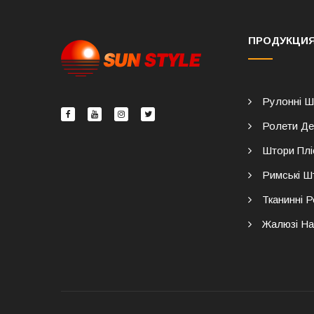
ПРОДУКЦИ
Рулонні Ш
Ролети Де
Штори Плі
Римські Ш
Тканинні 
Жалюзі На