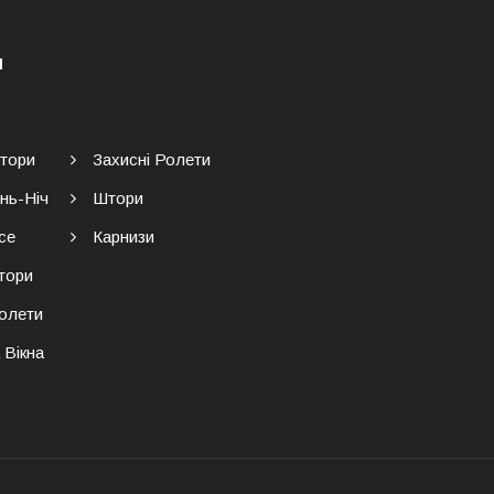
Я
тори
Захисні Ролети
нь-Ніч
Штори
се
Карнизи
тори
Ролети
 Вікна