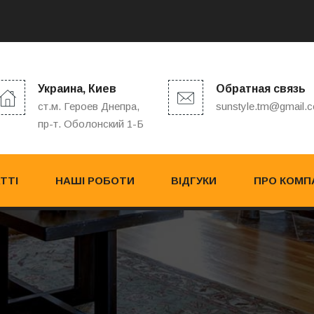
Украина, Киев
Обратная связь
ст.м. Героев Днепра,
sunstyle.tm@gmail.
пр-т. Оболонский 1-Б
ТТІ
НАШІ РОБОТИ
ВІДГУКИ
ПРО КОМП