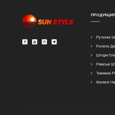
ПРОДУКЦИ
Рулонні Ш
Ролети Де
Штори Плі
Римські Ш
Тканинні 
Жалюзі На